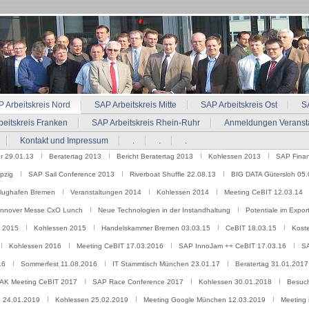
 Arbeitskreis Nord
SAP Arbeitskreis Mitte
SAP Arbeitskreis Ost
SA
eitskreis Franken
SAP Arbeitskreis Rhein-Ruhr
Anmeldungen Veranst
Kontakt und Impressum
.
.
.
r 29.01.13
Beratertag 2013
Bericht Beratertag 2013
Kohlessen 2013
SAP Finan
pzig
SAP Sail Conference 2013
Riverboat Shuffle 22.08.13
BIG DATA Gütersloh 05.
Flughafen Bremen
Veranstaltungen 2014
Kohlessen 2014
Meeting CeBIT 12.03.14
nnover Messe CxO Lunch
Neue Technologien in der Instandhaltung
Potentiale im Expor
g 2015
Kohlessen 2015
Handelskammer Bremen 03.03.15
CeBIT 18.03.15
Kost
Kohlessen 2016
Meeting CeBIT 17.03.2016
SAP InnoJam ++ CeBIT 17.03.16
S
16
Sommerfest 11.08.2016
IT Stammtisch München 23.01.17
Beratertag 31.01.2017
AK Meeting CeBIT 2017
SAP Race Conference 2017
Kohlessen 30.01.2018
Besuch
g 24.01.2019
Kohlessen 25.02.2019
Meeting Google München 12.03.2019
Meeting 