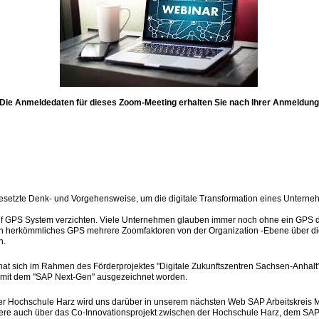
Die Anmeldedaten für dieses Zoom-Meeting erhalten Sie nach Ihrer Anmeldung
ngesetzte Denk- und Vorgehensweise, um die digitale Transformation eines Unter
uf GPS System verzichten. Viele Unternehmen glauben immer noch ohne ein GPS d
ein herkömmliches GPS mehrere Zoomfaktoren von der Organization -Ebene über d
n.
at sich im Rahmen des Förderprojektes "Digitale Zukunftszentren Sachsen-Anhalt"
P mit dem "SAP Next-Gen" ausgezeichnet worden.
er Hochschule Harz wird uns darüber in unserem nächsten Web SAP Arbeitskreis M
ndere auch über das Co-Innovationsprojekt zwischen der Hochschule Harz, dem 