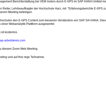
agement Berichterstattung bei VEM motors durch E-GPS im SAP HANA Umfeld ma
ian Reiter, Lehrbeauftragter der Hochschule Harz, mit "Erfahrungsberichte E-GPS zu
erem Meeting beteiligen.
chschulen den E-GPS Content zum besseren Verständnis von SAP S/4 HANA. Diese 
s einer Webanlalytik-Plattform ausgewertet.
ist kostenlos.
ap-arbeitskreis.com
zu diesem Zoom Web Meeting.
eeting und auf Ihre rege Teilnahme.