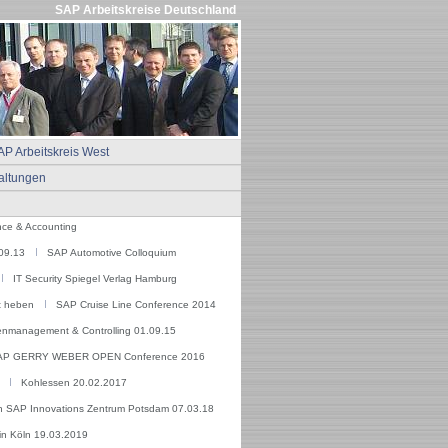
SAP Arbeitskreise Deutschland
P Arbeitskreis West
altungen
ce & Accounting
09.13
SAP Automotive Colloquium
IT Security Spiegel Verlag Hamburg
t heben
SAP Cruise Line Conference 2014
enmanagement & Controlling 01.09.15
AP GERRY WEBER OPEN Conference 2016
Kohlessen 20.02.2017
 SAP Innovations Zentrum Potsdam 07.03.18
in Köln 19.03.2019