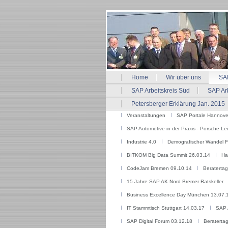
Home
Wir über uns
SAP
SAP Arbeitskreis Süd
SAP Arb
Petersberger Erklärung Jan. 2015
Veranstaltungen
SAP Portale Hannove
SAP Automotive in der Praxis - Porsche Lei
Industrie 4.0
Demografischer Wandel 
BITKOM Big Data Summit 26.03.14
Ha
CodeJam Bremen 09.10.14
Beraterta
15 Jahre SAP AK Nord Bremer Ratskeller
Business Excellence Day München 13.07.
IT Stammtisch Stuttgart 14.03.17
SAP 
SAP Digital Forum 03.12.18
Beraterta